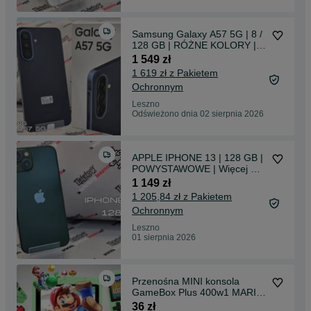
Samsung Galaxy A57 5G | 8 /
128 GB | RÓŻNE KOLORY |
POWYSTAWOWY | SZKŁO
1 549 zł
GRATIS | Więcej w OPISIE |
1 619 zł z Pakietem
Ochronnym
Leszno
Odświeżono dnia 02 sierpnia 2026
APPLE IPHONE 13 | 128 GB |
POWYSTAWOWE | Więcej w
OPISIE | Szkło gratis | kilka
1 149 zł
sztuk
1 205,84 zł z Pakietem
Ochronnym
Leszno
01 sierpnia 2026
Przenośna MINI konsola
GameBox Plus 400w1 MARIO
BROS TANK różne kolory
36 zł