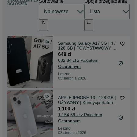
ZNALEŹLIŚMY 10
Sortowanie
Opcje przeglądania
OGŁOSZEŃ
Samsung Galaxy A17 5G | 4 /
128 GB | POWYSTAWOWY |
SZKŁO GRATIS | kilka sztuk
649 zł
682,84 zł z Pakietem
Ochronnym
Leszno
05 sierpnia 2026
APPLE IPHONE 13 | 128 GB |
UŻYWANY | Kondycja Baterii-
88% | Szkło GRATIS
1 100 zł
1 154,59 zł z Pakietem
Ochronnym
Leszno
03 sierpnia 2026