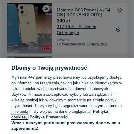
Motorola G06 Power | 4 / 64
GB | RÓŻNE KOLORY |
POWYSTAWOWY | SZKŁO
300 zł
GRATIS | Więcej w OPISIE |
317,79 zł z Pakietem
Ochronnym
Leszno
Odświeżono dnia 31 lipca 2026
Samsung Galaxy S26 ULTRA |
Dbamy o Twoją prywatność
12/256 GB | POWYSTAWOWY
| NIEBIESKI | szkło GRATIS |
3 899 zł
My i nasi
447
partnerzy przechowujemy lub uzyskujemy dostęp
3 969 zł z Pakietem
do informacji na urządzeniu, takich jak unikalne identyfikatory w
Ochronnym
plikach cookie w celu przetwarzania danych osobowych.
Leszno
Użytkownik może zaakceptować wybory lub zarządzać nimi,
Odświeżono dnia 24 lipca 2026
klikając poniżej lub w dowolnym momencie na stronie polityki
prywatności. Te wybory będą sygnalizowane naszym partnerom
i nie będą miały wpływu na dane przeglądania.
Polityka
APPLE IPHONE 14 | 128 GB |
cookies,
Polityka Prywatności
UŻYWANE | Kondycja Baterii-
Wraz z naszymi partnerami przetwarzamy dane w celu
82%| Szkło gratis |
1 300 zł
zapewnienia:
1 363,79 zł z Pakietem