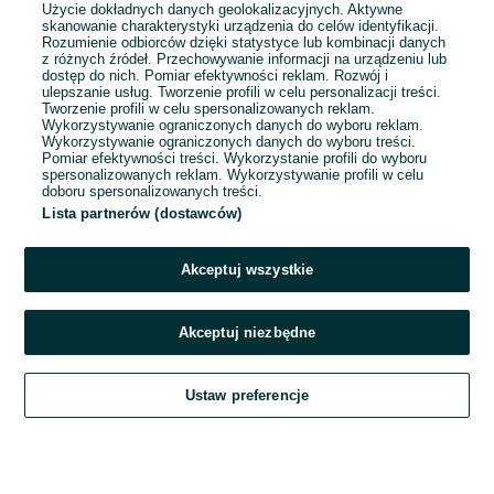
Użycie dokładnych danych geolokalizacyjnych. Aktywne
Ochronnym
skanowanie charakterystyki urządzenia do celów identyfikacji.
Rozumienie odbiorców dzięki statystyce lub kombinacji danych
Leszno
z różnych źródeł. Przechowywanie informacji na urządzeniu lub
Odświeżono dnia 19 lipca 2026
dostęp do nich. Pomiar efektywności reklam. Rozwój i
ulepszanie usług. Tworzenie profili w celu personalizacji treści.
Tworzenie profili w celu spersonalizowanych reklam.
Wykorzystywanie ograniczonych danych do wyboru reklam.
Wykorzystywanie ograniczonych danych do wyboru treści.
Pomiar efektywności treści. Wykorzystanie profili do wyboru
spersonalizowanych reklam. Wykorzystywanie profili w celu
doboru spersonalizowanych treści.
Lista partnerów (dostawców)
Akceptuj wszystkie
Akceptuj niezbędne
Zadzwoń / SMS
Ustaw preferencje
Szukaj
Obserwujesz
Dodaj
Czat
Konto