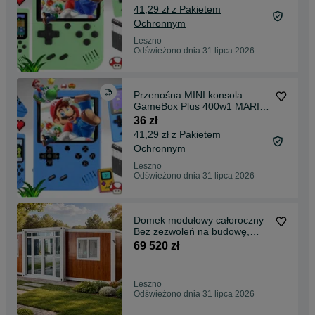
41,29 zł z Pakietem
Ochronnym
Leszno
Odświeżono dnia 31 lipca 2026
Przenośna MINI konsola
GameBox Plus 400w1 MARIO
BROS TANK różne kolory
36 zł
41,29 zł z Pakietem
Ochronnym
Leszno
Odświeżono dnia 31 lipca 2026
Domek modułowy całoroczny
Bez zezwoleń na budowę,
różne kolory , 35m2
69 520 zł
Leszno
Odświeżono dnia 31 lipca 2026